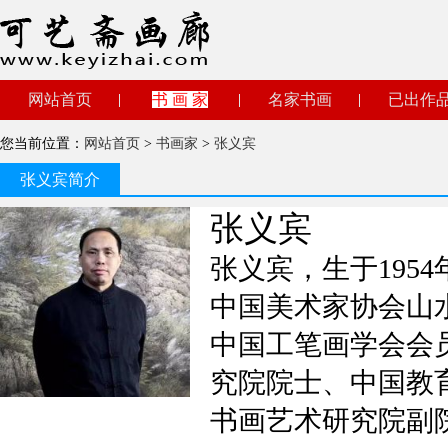
网站首页
书 画 家
名家书画
已出作
您当前位置：
网站首页
>
书画家
>
张义宾
张义宾简介
张义宾
张义宾，生于1954
中国美术家协会山
中国工笔画学会会
究院院士、中国教
书画艺术研究院副