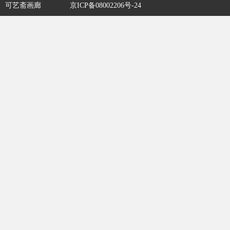
可艺斋画廊
京ICP备08002206号-24