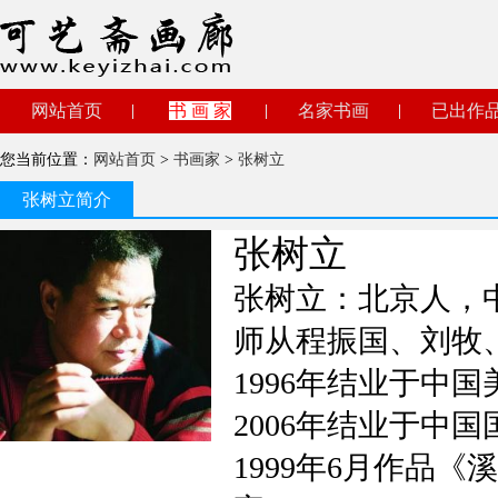
网站首页
书 画 家
名家书画
已出作
您当前位置：
网站首页
>
书画家
>
张树立
张树立简介
张树立
张树立：北京人，
师从程振国、刘牧
1996年结业于中
2006年结业于中
1999年6月作品