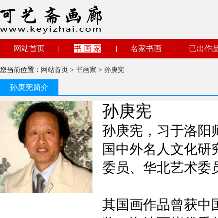
网站首页
书 画 家
名家书画
已出作
您当前位置：
网站首页
>
书画家
>
孙庚宪
孙庚宪简介
孙庚宪
孙庚宪，习于洛阳
国中外名人文化研
委员、华北艺术委
其国画作品曾获中